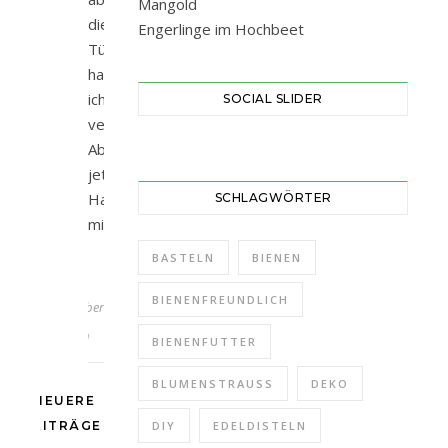
Mangold
die
Engerlinge im Hochbeet
Tür
hatte
ich
SOCIAL SLIDER
vernachlässigt.
Aber
jetzt!
Habe
SCHLAGWÖRTER
mir…
BASTELN
BIENEN
21.
BIENENFREUNDLICH
November
2019
BIENENFUTTER
BLUMENSTRAUSS
DEKO
NEUERE
BEITRÄGE
DIY
EDELDISTELN