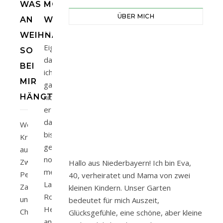
WAS
MOOSIGER
ÜBER MICH
AN
WINTERKRANZ
WEIHNACHTEN
Eigentlich
SO
darf
BEI
ich
MIR
gar
HÄNGT…
nicht
erzählen,
dass
Weihnachtlicher
bis
Kranz
gestern
aus
noch
Zweigen,
Hallo aus Niederbayern! Ich bin Eva,
mein
Perlhagebutten,
40, verheiratet und Mama von zwei
Lavendel-
Zapfen
kleinen Kindern. Unser Garten
Rosen-
und
bedeutet für mich Auszeit,
Herz
Christbaumkugeln
Glücksgefühle, eine schöne, aber kleine
an