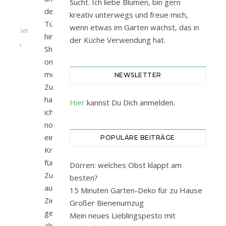
Sucht. Ich liebe Blumen, bin gern
der
kreativ unterwegs und freue mich,
24.
Tür
wenn etwas im Garten wächst, das in
Dezember
hing.
der Küche Verwendung hat.
2019
Shame
on
me.
NEWSLETTER
Zuletzt
habe
Hier
kannst Du Dich anmelden.
ich
noch
einen
POPULÄRE BEITRÄGE
Kranz
für
Dörren: welches Obst klappt am
Zuhause
besten?
aus
15 Minuten Garten-Deko für zu Hause
Zieräpfeln
Großer Bienenumzug
gemacht,
Mein neues Lieblingspesto mit
aber