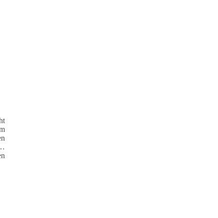
ht
um
en
n…
en