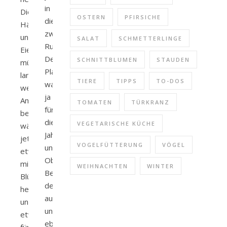
in
Die
OSTERN
PFIRSICHE
die
Häschen
zweite
und
SALAT
SCHMETTERLINGE
Runde.
Eier
Der
SCHNITTBLUMEN
STAUDEN
müssen
Plan
langsam
TIERE
TIPPS
TO-DOS
war
weichen.
ja
Am
TOMATEN
TÜRKRANZ
für
besten
dieses
VEGETARISCHE KÜCHE
wäre
Jahr
jetzt
VOGELFÜTTERUNG
VÖGEL
unseren
etwas
Obstbaum-
mit
WEIHNACHTEN
WINTER
Bestand
Blümchen,
deutlich
hell
aufzufüllen
und
und
etwas
ebenso