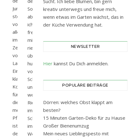
der
der
Sucht. Ich liebe Blumen, bin gern
Juni
Sommermensch,
kreativ unterwegs und freue mich,
steht
aber
wenn etwas im Garten wächst, das in
vor
ich
der Küche Verwendung hat.
allem
freue
im
mich
NEWSLETTER
Zeichen
riesig
von
über
Lavendel.
hunderte
Hier
kannst Du Dich anmelden.
Eine
von
klassische
Schneebällen
POPULÄRE BEITRÄGE
Kombi
und
für
weißes
diese
Dörren: welches Obst klappt am
Rieseln
mediterrane
besten?
im
Pflanze
15 Minuten Garten-Deko für zu Hause
Schattengarten
ist
Großer Bienenumzug
im
der
Mein neues Lieblingspesto mit
Wonnemonat.