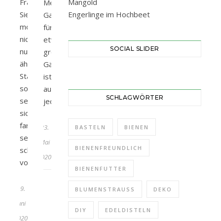
Frauenmantel.
Mangold
Mein
Sie
Engerlinge im Hochbeet
Gartentipp
mögen
für
nicht
etwas
SOCIAL SLIDER
nur
größere
ähnliche
Gärten
Standortbedingungen,
ist
sondern
auf
SCHLAGWÖRTER
setzen
jeden…
sich
farblich
23.
BASTELN
BIENEN
sehr
Mai
BIENENFREUNDLICH
schön
2020
von…
BIENENFUTTER
19.
BLUMENSTRAUSS
DEKO
Juni
DIY
EDELDISTELN
2020