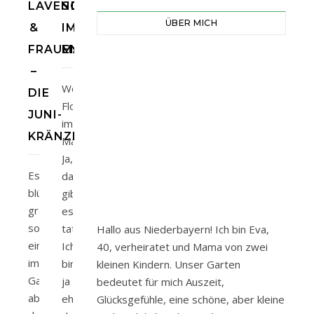
LAVENDEL
SCHNEE
ÜBER MICH
&
IM
FRAUENMANTEL
MAI
–
Weiße
DIE
Flocken
JUNI-
im
KRÄNZE
Mai?
Ja,
Es
das
blüht
gibt
grad
es
so
tatsächlich!
Hallo aus Niederbayern! Ich bin Eva,
einiges
Ich
40, verheiratet und Mama von zwei
im
bin
kleinen Kindern. Unser Garten
Garten,
ja
bedeutet für mich Auszeit,
aber
eher
Glücksgefühle, eine schöne, aber kleine