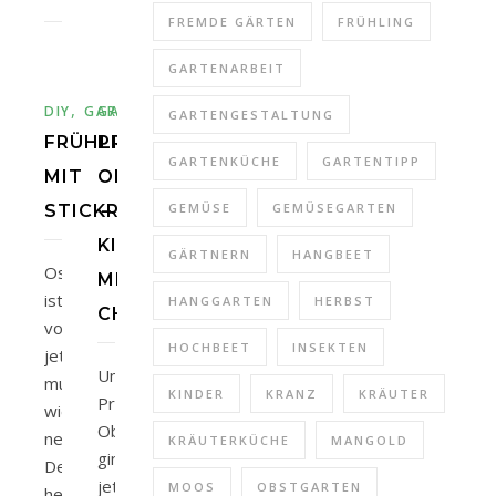
FREMDE GÄRTEN
FRÜHLING
GARTENARBEIT
,
DIY
GARTEN
GARTEN
GARTENGESTALTUNG
FRÜHLINGSDEKO
PROJEKT
GARTENKÜCHE
GARTENTIPP
MIT
OBSTGARTEN
GEMÜSE
GEMÜSEGARTEN
STICKRAHMEN
–
KIRSCHBAUM
GÄRTNERN
HANGBEET
Ostern
MIT
ist
HANGGARTEN
HERBST
CHARAKTER
vorbei,
HOCHBEET
INSEKTEN
jetzt
Unser
muss
KINDER
KRANZ
KRÄUTER
Projekt
wieder
Obstgarten
neue
KRÄUTERKÜCHE
MANGOLD
ging
Deko
jetzt
MOOS
OBSTGARTEN
her.