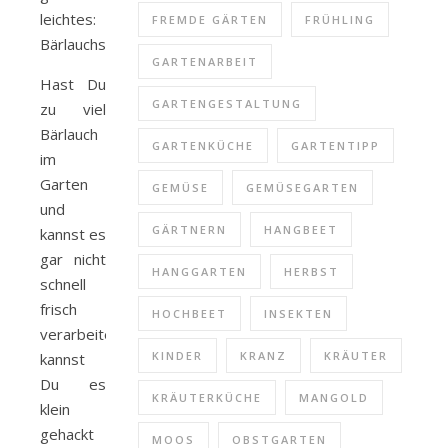
leichtes:
FREMDE GÄRTEN
FRÜHLING
Bärlauchsalz!
GARTENARBEIT
Hast Du
GARTENGESTALTUNG
zu viel
Bärlauch
GARTENKÜCHE
GARTENTIPP
im
Garten
GEMÜSE
GEMÜSEGARTEN
und
GÄRTNERN
HANGBEET
kannst es
gar nicht
HANGGARTEN
HERBST
schnell
frisch
HOCHBEET
INSEKTEN
verarbeiten,
KINDER
KRANZ
KRÄUTER
kannst
Du es
KRÄUTERKÜCHE
MANGOLD
klein
gehackt
MOOS
OBSTGARTEN