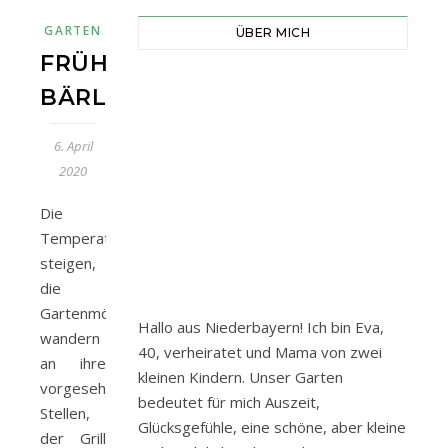
GARTEN
ÜBER MICH
FRÜHLINGSHAFTES
BÄRLAUCHSALZ
6. April
2020
Die
Temperaturen
steigen,
die
Gartenmöbel
Hallo aus Niederbayern! Ich bin Eva,
wandern
40, verheiratet und Mama von zwei
an ihre
kleinen Kindern. Unser Garten
vorgesehenen
bedeutet für mich Auszeit,
Stellen,
Glücksgefühle, eine schöne, aber kleine
der Grill