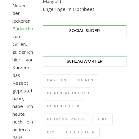
Mangold
Neben
Engerlinge im Hochbeet
der
leckeren
Bärlauchbutter
SOCIAL SLIDER
zum
Grillen,
zu der ich
hier vor
SCHLAGWÖRTER
Kurzem
das
BASTELN
BIENEN
Rezept
gepostet
BIENENFREUNDLICH
habe,
habe ich
BIENENFUTTER
heute
BLUMENSTRAUSS
DEKO
noch ein
anderes
DIY
EDELDISTELN
ganz