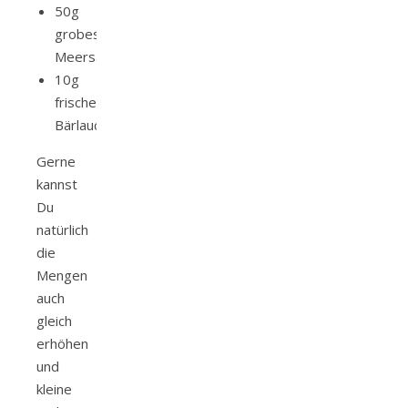
50g
grobes
Meersalz
10g
frischer
Bärlauch
Gerne
kannst
Du
natürlich
die
Mengen
auch
gleich
erhöhen
und
kleine