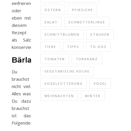
einfrieren
oder
OSTERN
PFIRSICHE
eben mit
SALAT
SCHMETTERLINGE
diesem
Rezept
SCHNITTBLUMEN
STAUDEN
als Salz
konservieren.
TIERE
TIPPS
TO-DOS
Bärlauchsalz
TOMATEN
TÜRKRANZ
Du
VEGETARISCHE KÜCHE
brauchst
VOGELFÜTTERUNG
VÖGEL
nicht viel.
Alles was
WEIHNACHTEN
WINTER
Du dazu
brauchst
ist das
Folgende: