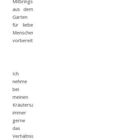
Mitbringsel
aus dem
Garten
für liebe
Menschen
vorbereiten.
Ich
nehme
bei
meinen
Kräutersalzen
immer
gerne
das
Verhältnis