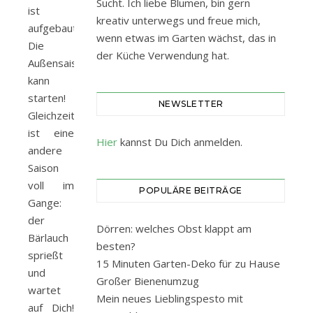
Sucht. Ich liebe Blumen, bin gern
ist
kreativ unterwegs und freue mich,
aufgebaut!
wenn etwas im Garten wächst, das in
Die
der Küche Verwendung hat.
Außensaison
kann
starten!
NEWSLETTER
Gleichzeitig
ist eine
Hier
kannst Du Dich anmelden.
andere
Saison
voll im
POPULÄRE BEITRÄGE
Gange:
der
Dörren: welches Obst klappt am
Bärlauch
besten?
sprießt
15 Minuten Garten-Deko für zu Hause
und
Großer Bienenumzug
wartet
Mein neues Lieblingspesto mit
auf Dich!