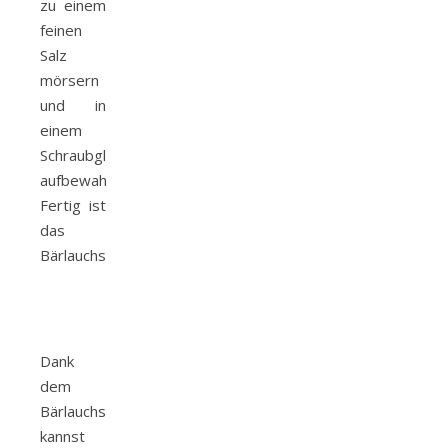
zu einem
feinen
Salz
mörsern
und in
einem
Schraubglas
aufbewahren.
Fertig ist
das
Bärlauchsalz.
Dank
dem
Bärlauchsalz
kannst