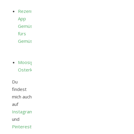
Rezension:
App
Gemüseplaner
fürs
Gemüsebeet
Moosiger
Osterkranz
Du
findest
mich auch
auf
Instagram
und
Pinterest
!