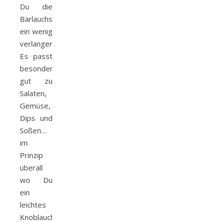
Du die
Bärlauchsaison
ein wenig
verlängern.
Es passt
besonders
gut zu
Salaten,
Gemüse,
Dips und
Soßen…
im
Prinzip
überall
wo Du
ein
leichtes
Knoblaucharoma