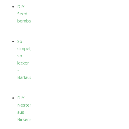
DIY
Seed
bombs
So
simpel,
so
lecker
–
Bärlauchbutter
DIY
Nester
aus
Birkenreisig