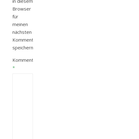
in diesem
Browser
für
meinen
nächsten
Kommentar
speichern.
Kommentar
*