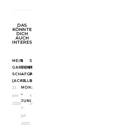
DAS
KÖNNTE
DICH
AUCH
INTERESSIEREN
MEIN
5
SCHÖNSTE
GARTENTIPP:
BLICKWINKEL
POLSTERSTAUDEN
SCHAFGARBE
–
FÜR
(ACHILLEA)
12
BLÜTENTEPPICHE
22.
MONATE
19.
–
Juni
April
JUNI
2020
2020
3.
Juli
2020