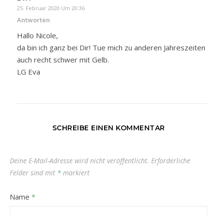
25. Februar 2020 Um 20:36
Antworten
Hallo Nicole,
da bin ich ganz bei Dir! Tue mich zu anderen Jahreszeiten
auch recht schwer mit Gelb.
LG Eva
SCHREIBE EINEN KOMMENTAR
Deine E-Mail-Adresse wird nicht veröffentlicht.
Erforderliche
Felder sind mit
*
markiert
Name
*