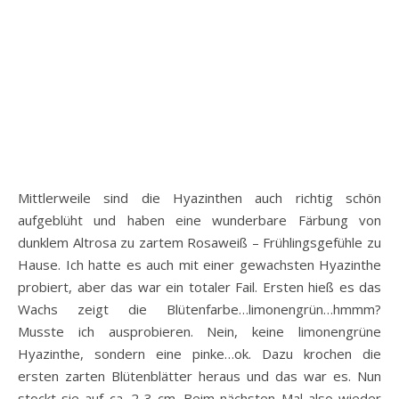
Mittlerweile sind die Hyazinthen auch richtig schön
aufgeblüht und haben eine wunderbare Färbung von
dunklem Altrosa zu zartem Rosaweiß – Frühlingsgefühle zu
Hause. Ich hatte es auch mit einer gewachsten Hyazinthe
probiert, aber das war ein totaler Fail. Ersten hieß es das
Wachs zeigt die Blütenfarbe…limonengrün…hmmm?
Musste ich ausprobieren. Nein, keine limonengrüne
Hyazinthe, sondern eine pinke…ok. Dazu krochen die
ersten zarten Blütenblätter heraus und das war es. Nun
stockt sie auf ca. 2-3 cm. Beim nächsten Mal also wieder