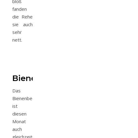
bloß
fanden
die Rehe
sie auch
sehr
nett.
Bienenbeet
Das
Bienenbeet
ist
diesen
Monat
auch
gleichzeitig