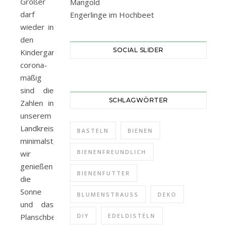
Großer
Mangold
darf
Engerlinge im Hochbeet
wieder in
den
SOCIAL SLIDER
Kindergarten.
corona-
mäßig
sind die
SCHLAGWÖRTER
Zahlen in
unserem
Landkreis
BASTELN
BIENEN
minimalst,
BIENENFREUNDLICH
wir
genießen
BIENENFUTTER
die
Sonne
BLUMENSTRAUSS
DEKO
und das
Planschbecken.
DIY
EDELDISTELN