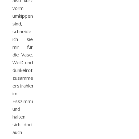
also kurz
vorm
umkippen
sind,
schneide
ich sie
mir für
die Vase.
Weiß und
dunkelrot
zusammen
erstrahlen
im
Esszimmer
und
halten
sich dort
auch