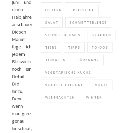
Juni und
einen
OSTERN
PFIRSICHE
Halbjahresrückblick
SALAT
SCHMETTERLINGE
anschauen.
Diesen
SCHNITTBLUMEN
STAUDEN
Monat
füge ich
TIERE
TIPPS
TO-DOS
jedem
TOMATEN
TÜRKRANZ
Blickwinkel
noch ein
VEGETARISCHE KÜCHE
Detail-
Bild
VOGELFÜTTERUNG
VÖGEL
hinzu.
WEIHNACHTEN
WINTER
Denn
wenn
man ganz
genau
hinschaut,