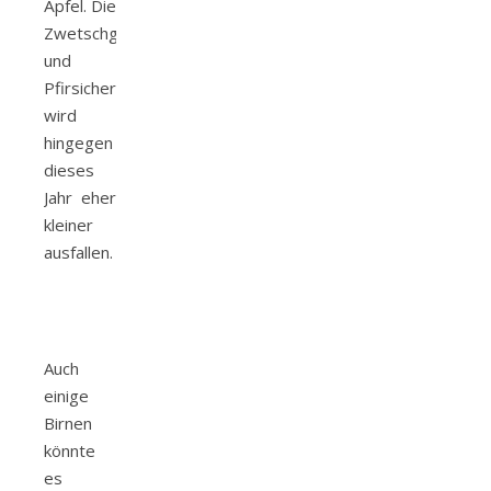
Äpfel. Die
Zwetschgen-
und
Pfirsichernte
wird
hingegen
dieses
Jahr eher
kleiner
ausfallen.
Auch
einige
Birnen
könnte
es