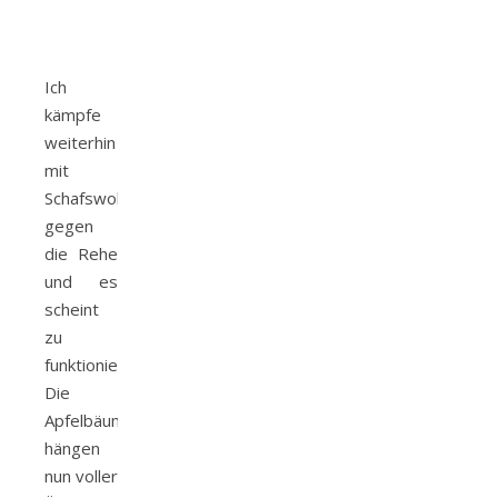
Ich
kämpfe
weiterhin
mit
Schafswolle
gegen
die Rehe
und es
scheint
zu
funktionieren.
Die
Apfelbäume
hängen
nun voller