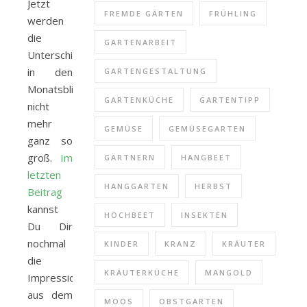
Jetzt
FREMDE GÄRTEN
FRÜHLING
werden
die
GARTENARBEIT
Unterschiede
in den
GARTENGESTALTUNG
Monatsblicken
GARTENKÜCHE
GARTENTIPP
nicht
mehr
GEMÜSE
GEMÜSEGARTEN
ganz so
groß.
Im
GÄRTNERN
HANGBEET
letzten
HANGGARTEN
HERBST
Beitrag
kannst
HOCHBEET
INSEKTEN
Du Dir
nochmal
KINDER
KRANZ
KRÄUTER
die
KRÄUTERKÜCHE
MANGOLD
Impressionen
aus dem
MOOS
OBSTGARTEN