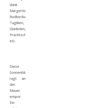
dank
Margeriten,
Rudbeckia,
Taglilien,
Gladiolen,
Prachtscharte
etc.
Diese
Sonnenblume
ragt an
der
Mauer
empor.
Ein