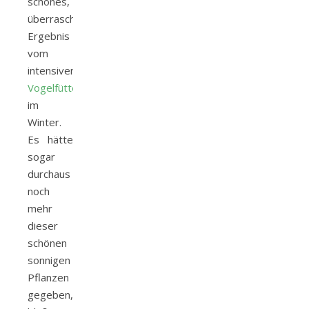
schönes,
überraschendes
Ergebnis
vom
intensiven
Vogelfüttern
im
Winter.
Es hätte
sogar
durchaus
noch
mehr
dieser
schönen
sonnigen
Pflanzen
gegeben,