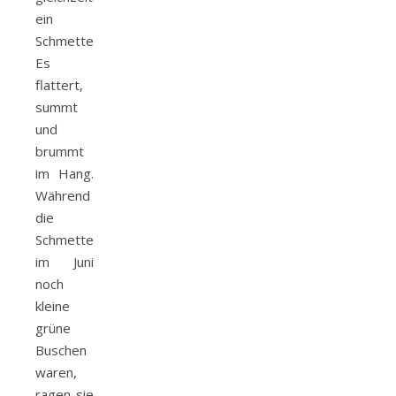
ein
Schmetterlingsbeet.
Es
flattert,
summt
und
brummt
im Hang.
Während
die
Schmetterlingsflieder
im Juni
noch
kleine
grüne
Buschen
waren,
ragen sie