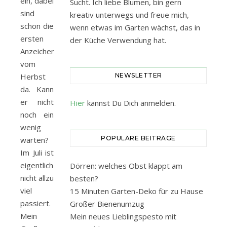
ein, dabei
Sucht. Ich liebe Blumen, bin gern
sind
kreativ unterwegs und freue mich,
schon die
wenn etwas im Garten wächst, das in
ersten
der Küche Verwendung hat.
Anzeichen
vom
Herbst
NEWSLETTER
da. Kann
er nicht
Hier
kannst Du Dich anmelden.
noch ein
wenig
POPULÄRE BEITRÄGE
warten?
Im Juli ist
eigentlich
Dörren: welches Obst klappt am
nicht allzu
besten?
viel
15 Minuten Garten-Deko für zu Hause
passiert.
Großer Bienenumzug
Mein
Mein neues Lieblingspesto mit