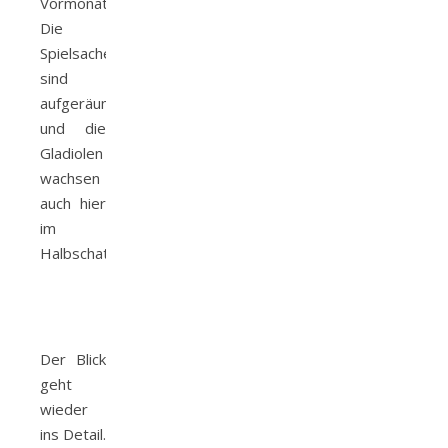
Vormonat.
Die
Spielsachen
sind
aufgeräumt
und die
Gladiolen
wachsen
auch hier
im
Halbschatten.
Der Blick
geht
wieder
ins Detail.