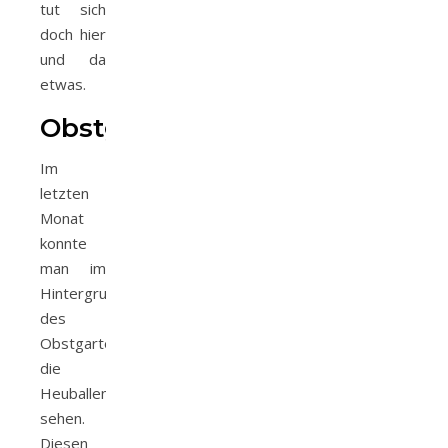
tut sich
doch hier
und da
etwas.
Obstgarten
Im
letzten
Monat
konnte
man im
Hintergrund
des
Obstgartens
die
Heuballen
sehen.
Diesen